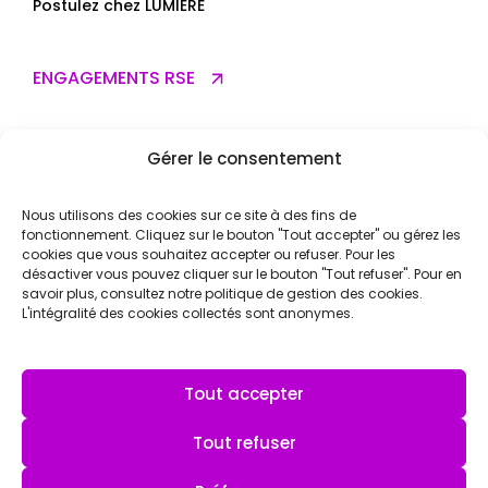
Postulez chez LUMIÈRE
ENGAGEMENTS RSE
Un impact local concret
Gérer le consentement
Une transition numérique verte
Une trajectoire carbone structurée
Nous utilisons des cookies sur ce site à des fins de
fonctionnement. Cliquez sur le bouton "Tout accepter" ou gérez les
cookies que vous souhaitez accepter ou refuser. Pour les
CONTACTEZ-NOUS
désactiver vous pouvez cliquer sur le bouton "Tout refuser". Pour en
savoir plus, consultez notre politique de gestion des cookies.
L'intégralité des cookies collectés sont anonymes.
ACTUALITÉS
Tout accepter
Tout refuser
Mentions légales
Publications de référence